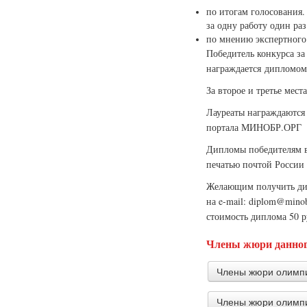
по итогам голосования.
за одну работу один раз
по мнению экспертного
Победитель конкурса за
награждается дипломом
За второе и третье мес
Лауреаты награждаются
портала МИНОБР.ОРГ
Дипломы победителям в
печатью почтой России 
Желающим получить дип
на e-mail: diplom@mino
стоимость диплома 50 
Члены жюри данног
Члены жюри олимпи
Члены жюри олимпи
Фоменко Анн