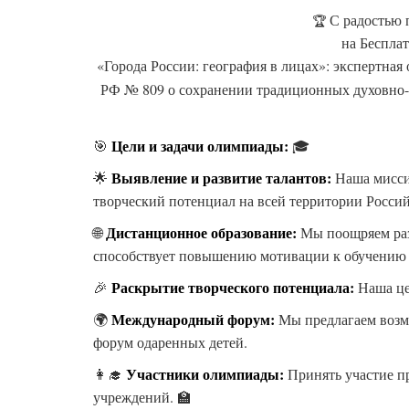
С радостью 
🏆
на Беспла
«Города России: география в лицах»: экспертная
РФ № 809 о сохранении традиционных духовно-н
Цели и задачи олимпиады:
🎯
🎓
Выявление и развитие талантов:
🌟
Наша мисси
творческий потенциал на всей территории Росси
Дистанционное образование:
🌐
Мы поощряем раз
способствует повышению мотивации к обучению 
Раскрытие творческого потенциала:
🎉
Наша це
Международный форум:
🌍
Мы предлагаем возм
форум одаренных детей.
Участники олимпиады:
👩‍🎓
Принять участие пр
учреждений. 🏫