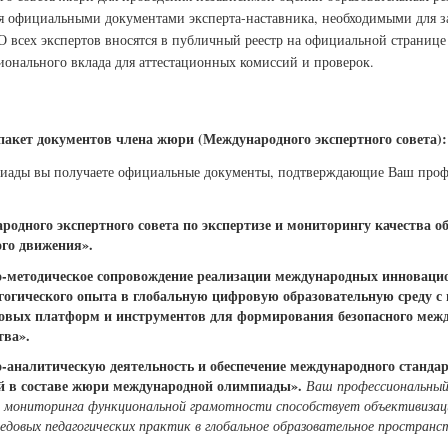
ся официальными документами эксперта-наставника, необходимыми для 
О всех экспертов вносятся в публичный реестр на официальной странице
онального вклада для аттестационных комиссий и проверок.
акет документов члена жюри (Международного экспертного совета):
иады вы получаете официальные документы, подтверждающие Ваш проф
одного экспертного совета по экспертизе и мониторингу качества о
го движения».
но-методическое сопровождение реализации международных инновац
гогического опыта в глобальную цифровую образовательную среду с
вых платформ и инструментов для формирования безопасного межд
тва».
о-аналитическую деятельность и обеспечение международного станда
й в составе жюри международной олимпиады».
Ваш профессиональный 
 мониторинга функциональной грамотности способствует объективизац
едовых педагогических практик в глобальное образовательное пространс