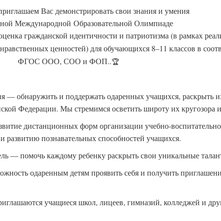
приглашаем Вас демонстрировать свои знания и умения
тной Международной Образовательной Олимпиаде
 оценка гражданской идентичности и патриотизма (в рамках реа
равственных ценностей) для обучающихся 8–11 классов в соотв
ФГОС ООО, СОО и ФОП..
🏆
я — обнаружить и поддержать одаренных учащихся, раскрыть и
йской Федерации. Мы стремимся осветить широту их кругозора и
витие дистанционных форм организации учебно-воспитательног
и развитию познавательных способностей учащихся.
ль — помочь каждому ребенку раскрыть свои уникальные талан
ожность одаренным детям проявить себя и получить приглаше
иглашаются учащиеся школ, лицеев, гимназий, колледжей и дру