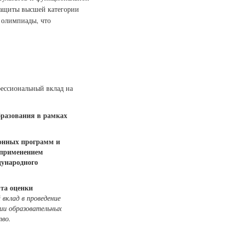
защиты высшей категории
 олимпиады, что
ессиональный вклад на
бразования в рамках
ионных программ и
 применением
ународного
рта оценки
вклад в проведение
ии образовательных
тво.