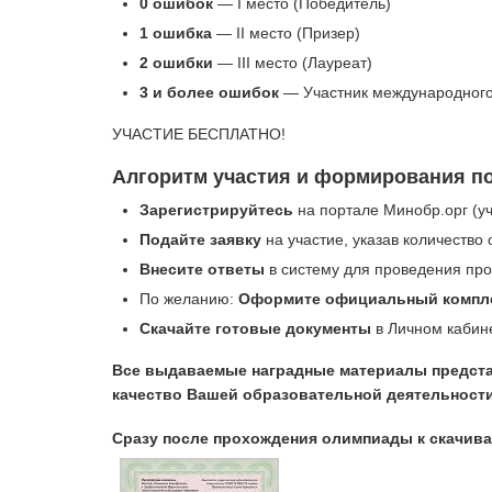
0 ошибок
— I место (Победитель)
1 ошибка
— II место (Призер)
2 ошибки
— III место (Лауреат)
3 и более ошибок
— Участник международного
УЧАСТИЕ БЕСПЛАТНО!
Алгоритм участия и формирования п
Зарегистрируйтесь
на портале Минобр.орг (уч
Подайте заявку
на участие, указав количество
Внесите ответы
в систему для проведения про
По желанию:
Оформите официальный компл
Скачайте готовые документы
в Личном кабине
Все выдаваемые наградные материалы предста
качество Вашей образовательной деятельности
Сразу после прохождения олимпиады к скачи