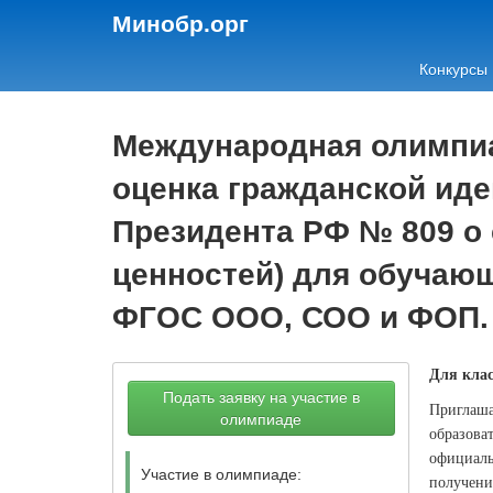
Минобр.орг
Конкурсы
Международная олимпиад
оценка гражданской иде
Президента РФ № 809 о
ценностей) для обучающ
ФГОС ООО, СОО и ФОП.
Для клас
Подать заявку на участие в
Приглаша
олимпиаде
образова
официаль
Участие в олимпиаде:
получени