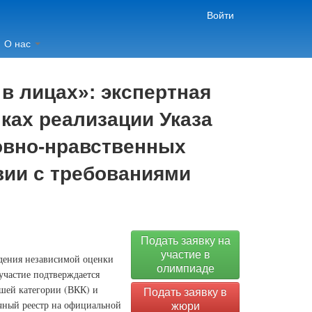
Войти
О нас
в лицах»: экспертная
ках реализации Указа
овно-нравственных
вии с требованиями
Подать заявку на
участие в
едения независимой оценки
олимпиаде
участие подтверждается
шей категории (ВКК) и
Подать заявку в
ичный реестр на официальной
жюри