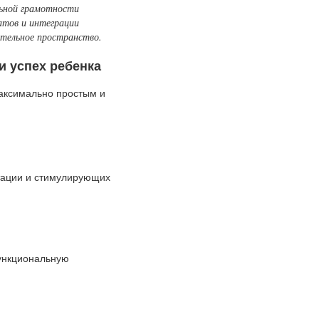
льной грамотности
атов и интеграции
ательное пространство.
и успех ребенка
аксимально простым и
тации и стимулирующих
функциональную