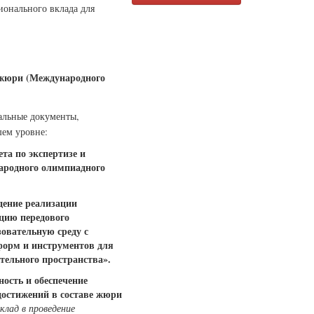
онального вклада для
 жюри (Международного
альные документы,
ем уровне:
та по экспертизе и
ародного олимпиадного
дение реализации
цию передового
овательную среду с
орм и инструментов для
тельного пространства».
ность и обеспечение
достижений в составе жюри
клад в проведение