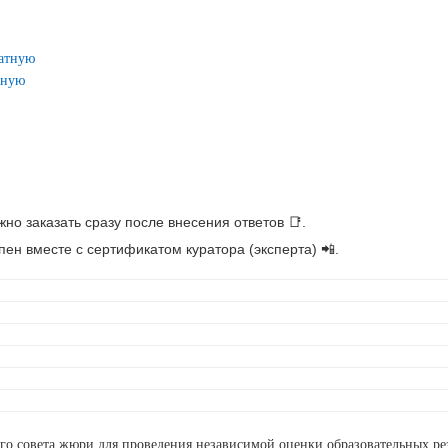
латную
ьную
но заказать сразу после внесения ответов 📑.
ен вместе с сертификатом куратора (эксперта) 📲.
ого совета жюри для проведения независимой оценки образовательных р