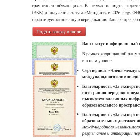
грамотности обучающихся. Ваше участие подтверждает
(ВКК) и получения статуса «Методист» в 2026 году. ФИ
гарантирует мгновенную верификацию Вашего професси
Подать заявку в жюри
Ваш статус и официальный п
В рамках жюри данной олимп
высшем уровне:
Сертификат «Члена междунар
международного олимпиадно
Благодарность «За эксперт
интеграцию передового педа
высокотехнологичных цифро
образовательного пространс
Благодарность «За экспертн
образовательных достижени
международного независимого
результатов и интеграции пер