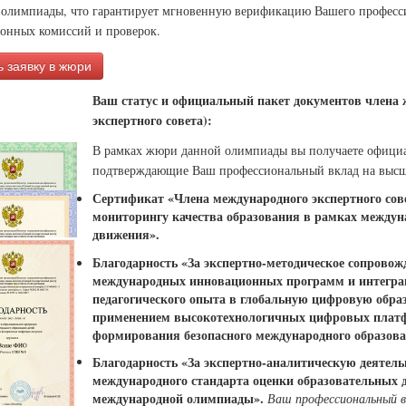
 олимпиады, что гарантирует мгновенную верификацию Вашего професси
ионных комиссий и проверок.
 заявку в жюри
Ваш статус и официальный пакет документов члена
экспертного совета):
В рамках жюри данной олимпиады вы получаете офици
подтверждающие Ваш профессиональный вклад на высш
Сертификат «Члена международного экспертного сове
мониторингу качества образования в рамках междун
движения».
Благодарность «За экспертно-методическое сопровож
международных инновационных программ и интегра
педагогического опыта в глобальную цифровую образ
применением высокотехнологичных цифровых платф
формирования безопасного международного образова
Благодарность «За экспертно-аналитическую деятель
международного стандарта оценки образовательных 
международной олимпиады».
Ваш профессиональный в