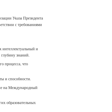
лизации Указа Президента
етствии с требованиями
х интеллектуальный и
 глубину знаний.
о процесса, что
ты и способности.
ние на Международный
гих образовательных