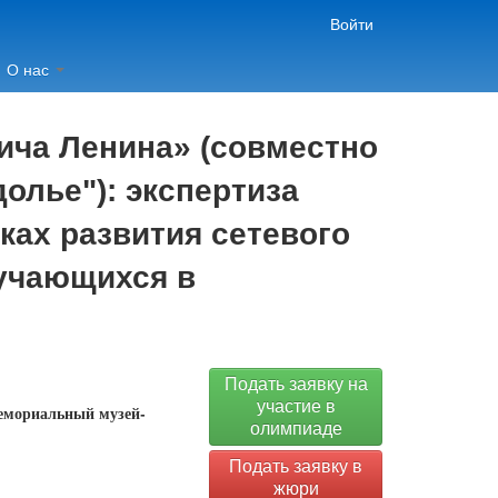
Войти
О нас
ча Ленина» (совместно
олье"): экспертиза
ках развития сетевого
бучающихся в
Подать заявку на
участие в
емориальный музей-
олимпиаде
Подать заявку в
жюри