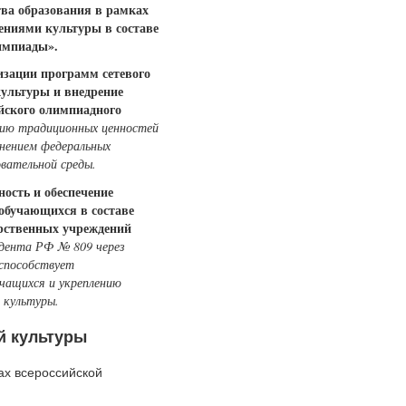
тва образования в рамках
ениями культуры в составе
импиады».
изации программ сетевого
ультуры и внедрение
ийского олимпиадного
нию традиционных ценностей
нением федеральных
овательной среды.
ность и обеспечение
обучающихся в составе
арственных учреждений
идента РФ № 809 через
 способствует
чащихся и укреплению
 культуры.
й культуры
ах всероссийской