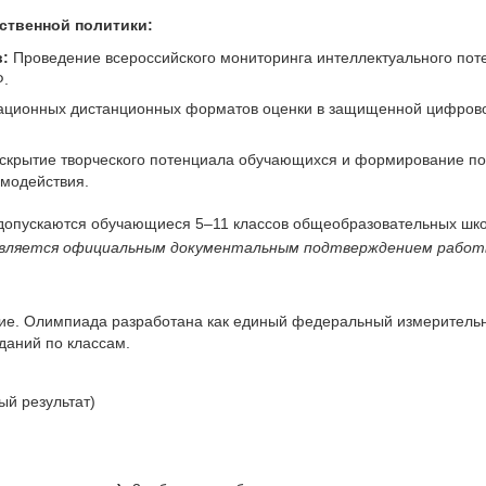
рственной политики:
:
Проведение всероссийского мониторинга интеллектуального пот
Ф.
ционных дистанционных форматов оценки в защищенной цифрово
скрытие творческого потенциала обучающихся и формирование по
имодействия.
допускаются обучающиеся 5–11 классов общеобразовательных школ
 является официальным документальным подтверждением работ
ие. Олимпиада разработана как единый федеральный измерительн
даний по классам.
й результат)