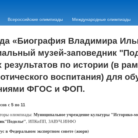
Всероссийские олимпиады
Международные олимпиады
да «Биография Владимира Ильи
альный музей-заповедник "Под
результатов по истории (в рам
отического воспитания) для о
аниями ФГОС и ФОП.
сов с
по
5
11
Муниципальное учреждение культуры "Историко-м
торы олимпиады:
ник"Подолье"
, ИПКиПП, ЗАВУЧ.ИНФО
ус в Федеральном экспертном совете (жюри)