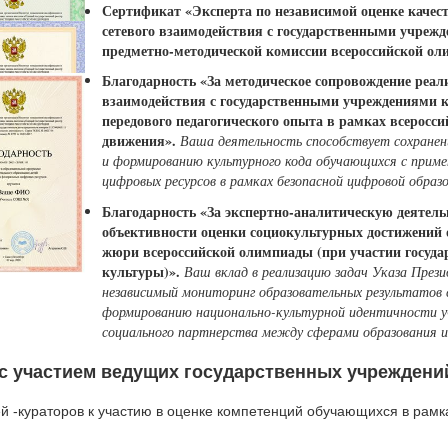
Сертификат «Эксперта по независимой оценке качес
сетевого взаимодействия с государственными учрежд
предметно-методической комиссии всероссийской ол
Благодарность «За методическое сопровождение реал
взаимодействия с государственными учреждениями к
передового педагогического опыта в рамках всеросс
движения».
Ваша деятельность способствует сохране
и формированию культурного кода обучающихся с приме
цифровых ресурсов в рамках безопасной цифровой образ
Благодарность «За экспертно-аналитическую деятель
объективности оценки социокультурных достижений 
жюри всероссийской олимпиады (при участии госуд
культуры)».
Ваш вклад в реализацию задач Указа През
независимый мониторинг образовательных результатов
формированию национально-культурной идентичности у
социального партнерства между сферами образования и
 участием ведущих государственных учреждени
 -кураторов к участию в оценке компетенций обучающихся в рамк