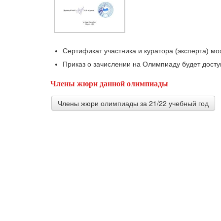
Сертификат участника и куратора (эксперта) мож
Приказ о зачислении на Олимпиаду будет доступ
Члены жюри данной олимпиады
Члены жюри олимпиады за 21/22 учебный год
Демьянов Антон Владимирович
Учитель истории и обществознания МБОУ 
Сергея Юрьевича"
Гилева Елена Анатольевна
Учитель-логопед МБОУ С(К)ОШ г. Нытва, П
Буряк Татьяна Вячеславовна