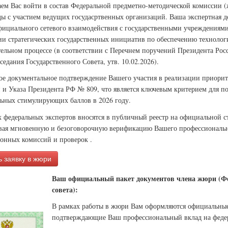
ем Вас войти в состав Федеральной предметно-методической комиссии 
ы с участием ведущих госудасртвенных организаций. Ваша экспертная де
фициального сетевого взаимодействия с государственными учреждениями 
ии стратегических государственных инициатив по обеспечению технологи
тельном процессе (в соответствии с Перечнем поручений Президента Ро
седания Государственного Совета, утв. 10.02.2026).
ое документальное подтверждение Вашего участия в реализации приорит
 и Указа Президента РФ № 809, что является ключевым критерием для п
ьных стимулирующих баллов в 2026 году.
 федеральных экспертов вносятся в публичный реестр на официальной 
вая мгновенную и безоговорочную верификацию Вашего профессиональн
ионных комиссий и проверок .
 заявку в жюри
Ваш официальный пакет документов члена жюри (Фе
совета):
В рамках работы в жюри Вам оформляются официальны
подтверждающие Ваш профессиональный вклад на феде