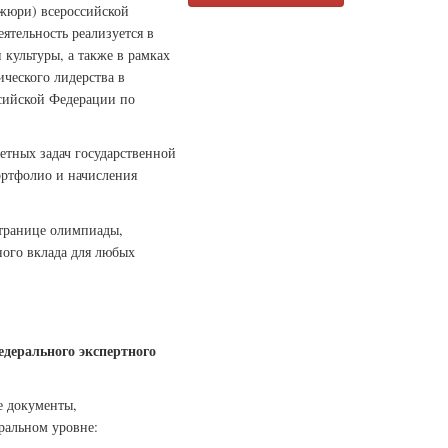
(жюри) всероссийской
ятельность реализуется в
культуры, а также в рамках
ческого лидерства в
ссийской Федерации по
етных задач государственной
ортфолио и начисления
странице олимпиады,
ого вклада для любых
дерального экспертного
е документы,
ральном уровне: