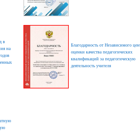
д в
Благодарность от Независимого цен
ния на
оценки качества педагогических
тодов
квалификаций за педагогическую
менных
деятельность учителя
латную
ную