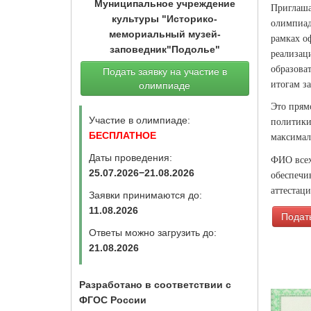
Муниципальное учреждение
Приглаша
культуры "Историко-
олимпиад
мемориальный музей-
рамках о
заповедник"Подолье"
реализац
образова
Подать заявку на участие в
итогам за
олимпиаде
Это прям
Участие в олимпиаде:
политики
БЕСПЛАТНОЕ
максимал
Даты проведения:
ФИО всех
25.07.2026−21.08.2026
обеспечи
аттестац
Заявки принимаются до:
11.08.2026
Подать
Ответы можно загрузить до:
21.08.2026
Разработано в соответствии с
ФГОС России