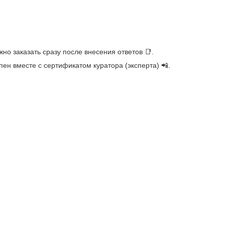
но заказать сразу после внесения ответов 📑.
ен вместе с сертификатом куратора (эксперта) 📲.
"Средняя общеобразовательная школа №9 имени Героя Российско
ермский край