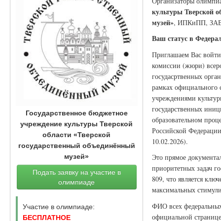
Организаторы олимпи
культуры Тверской о
музей»
, ИПКиПП, З
Ваш статус в Федера
Приглашаем Вас войти
комиссии (жюри) всер
госудасртвенных орган
рамках официального 
учреждениями культуры
государственных иници
Государственное бюджетное
образовательном проце
учреждение культуры Тверской
Российской Федерации 
области «Тверской
10.02.2026).
государственный объединённый
Это прямое документа
музей»
приоритетных задач г
Подать заявку на участие в
809, что является клю
олимпиаде
максимальных стимули
ФИО всех федеральных 
Участие в олимпиаде:
официальной странице
БЕСПЛАТНОЕ