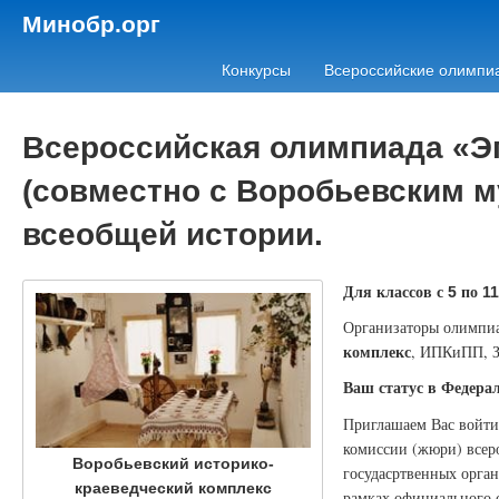
Минобр.орг
Конкурсы
Всероссийские олимпи
Всероссийская олимпиада «Эп
(совместно с Воробьевским м
всеобщей истории.
Для классов с
по
5
11
Организаторы олимпи
комплекс
, ИПКиПП,
Ваш статус в Федера
Приглашаем Вас войти
комиссии (жюри) всер
Воробьевский историко-
госудасртвенных орган
краеведческий комплекс
рамках официального 