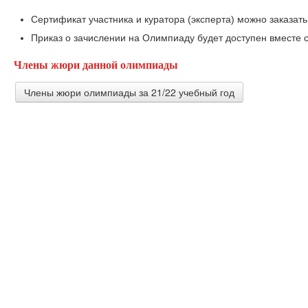
Сертификат участника и куратора (эксперта) можно заказать
Приказ о зачислении на Олимпиаду будет доступен вместе с
Члены жюри данной олимпиады
Члены жюри олимпиады за 21/22 учебный год
Дьяченко Татьяна Борисовна
учитель английского языка ОАНО Гимназия "Эллада"
Пыжикова Ольга Алексеевна
Учитель английского языка МБОУ "СОШ №3" г. Гусь-Хру
Куликова Ольга Витальевна
учитель английского языка МОУ Бурашевская СОШ
Архипова Татьяна Николаевна
учитель истории МБОУ СОШ №2 г.Югорск