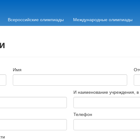
Всероссийские олимпиады
Международные олимпиады
и
Имя
От
И наименование учреждения, в
Телефон
сти