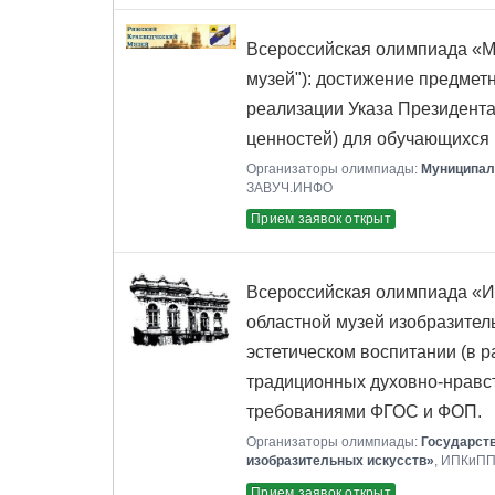
Всероссийская олимпиада «М
музей"): достижение предметн
реализации Указа Президент
ценностей) для обучающихся 
Организаторы олимпиады:
Муниципал
ЗАВУЧ.ИНФО
Прием заявок открыт
Всероссийская олимпиада «Из
областной музей изобразитель
эстетическом воспитании (в 
традиционных духовно-нравст
требованиями ФГОС и ФОП.
Организаторы олимпиады:
Государст
изобразительных искусств»
, ИПКиП
Прием заявок открыт