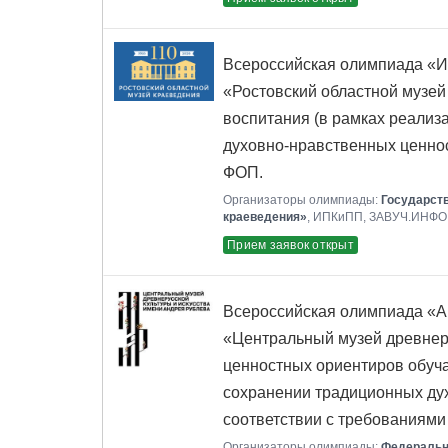
Всероссийская олимпиада «Ис
«Ростовский областной музей
воспитания (в рамках реализ
духовно-нравственных ценнос
ФОП.
Организаторы олимпиады:
Государст
краеведения»
, ИПКиПП, ЗАВУЧ.ИНФО
Прием заявок открыт
Всероссийская олимпиада «А
«Центральный музей древнеру
ценностных ориентиров обуч
сохранении традиционных ду
соответствии с требованиям
Организаторы олимпиады:
Федеральн