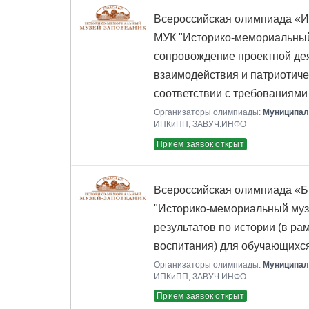
Всероссийская олимпиада «Ис
МУК "Историко-мемориальный 
сопровождение проектной дея
взаимодействия и патриотиче
соответствии с требованиям
Организаторы олимпиады:
Муниципал
ИПКиПП, ЗАВУЧ.ИНФО
Прием заявок открыт
Всероссийская олимпиада «Б
"Историко-мемориальный музе
результатов по истории (в ра
воспитания) для обучающихся
Организаторы олимпиады:
Муниципал
ИПКиПП, ЗАВУЧ.ИНФО
Прием заявок открыт