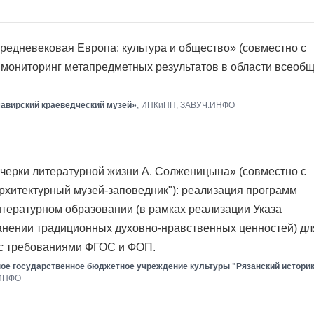
едневековая Европа: культура и общество» (совместно с
 мониторинг метапредметных результатов в области всеоб
авирский краеведческий музей»
, ИПКиПП, ЗАВУЧ.ИНФО
черки литературной жизни А. Солженицына» (совместно с
рхитектурный музей-заповедник"): реализация программ
итературном образовании (в рамках реализации Указа
анении традиционных духовно-нравственных ценностей) дл
 с требованиями ФГОС и ФОП.
ое государственное бюджетное учреждение культуры "Рязанский истори
.ИНФО