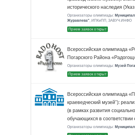
исторического наследия (Указ
Организаторы олимпиады:
Муниципал
Журавлева"
, ИПКиПП, ЗАВУЧ.ИНФО
Прием заявок открыт
Всероссийская олимпиада «Ро
Погарского Района «Радогощ»
Организаторы олимпиады:
Музей Пог
Прием заявок открыт
Всероссийская олимпиада «Пе
краеведческий музей"): реал
(в рамках развития социальн
обучающихся в соответствии
Организаторы олимпиады:
Муниципал