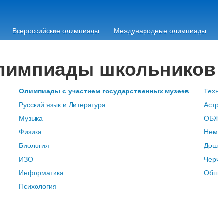
Всероссийские олимпиады
Международные олимпиады
олимпиады школьников
Олимпиады с участием государственных музеев
Тех
Русский язык и Литература
Аст
Музыка
ОБ
Физика
Нем
Биология
Дош
ИЗО
Чер
Информатика
Общ
Психология