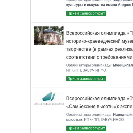
культуры и искусства имени Андрея
Прием заявок открыт
Всероссийская олимпиада «П
историко-краеведческий музе
творчества (в рамках реализ
соответствии с требованиям
Организаторы олимпиады:
Муниципал
ИПКиПП, ЗАВУЧ.ИНФО
Прием заявок открыт
Всероссийская олимпиада «В
«Самбекские высоты»): экспе
Организаторы олимпиады:
Народный 
высоты»
, ИПКиПП, ЗАВУЧ.ИНФО
Прием заявок открыт