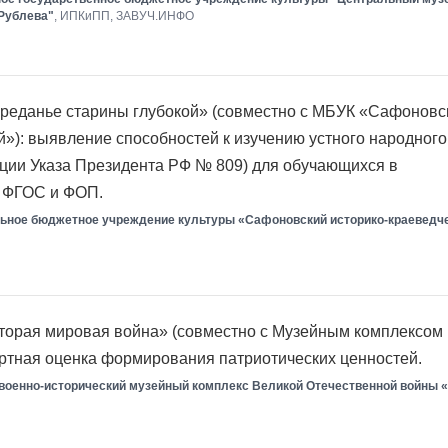
 Рублева"
, ИПКиПП, ЗАВУЧ.ИНФО
реданье старины глубокой» (совместно с МБУК «Сафоновс
й»): выявление способностей к изучению устного народного
ации Указа Президента РФ № 809) для обучающихся в
и ФГОС и ФОП.
ьное бюджетное учреждение культуры «Сафоновский историко-краеведч
торая мировая война» (совместно с Музейным комплексом
ртная оценка формирования патриотических ценностей.
военно-исторический музейный комплекс Великой Отечественной войны 