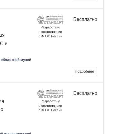
Бесплатно
Разработано
в соответствии
ых
с ФГОС России
ОС и
 областной музей
Подробнее
Бесплатно
ия
Разработано
в соответствии
 о
с ФГОС России
ей древнерусской