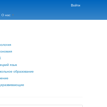
Войти
О нас
нология
рономия
Ж
ецкий язык
кольное образование
чение
еразвивающие