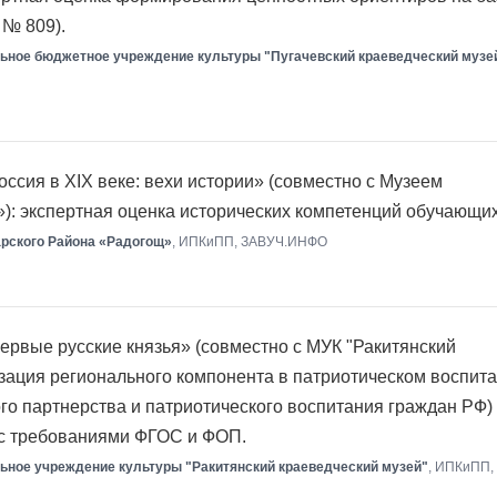
 № 809).
ьное бюджетное учреждение культуры "Пугачевский краеведческий музей
ссия в XIX веке: вехи истории» (совместно с Музеем
): экспертная оценка исторических компетенций обучающих
арского Района «Радогощ»
, ИПКиПП, ЗАВУЧ.ИНФО
рвые русские князья» (совместно с МУК "Ракитянский
изация регионального компонента в патриотическом воспит
ого партнерства и патриотического воспитания граждан РФ)
 с требованиями ФГОС и ФОП.
ьное учреждение культуры "Ракитянский краеведческий музей"
, ИПКиПП