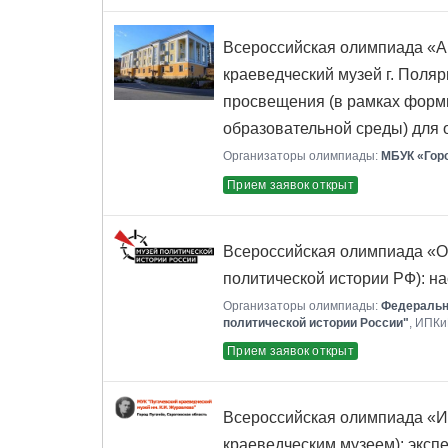
Всероссийская олимпиада «Ар
краеведческий музей г. Поля
просвещения (в рамках форм
образовательной среды) для
Организаторы олимпиады:
МБУК «Горо
Прием заявок открыт
Всероссийская олимпиада «О
политической истории РФ): н
Организаторы олимпиады:
Федеральн
политической истории России"
, ИПК
Прием заявок открыт
Всероссийская олимпиада «И
краеведческим музеем): эксп