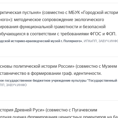
ктическая пустыня» (совместно с МБУК «Городской истори
рного»): методическое сопровождение экологического
ирования функциональной грамотности и безопасной
 обучающихся в соответствии с требованиями ФГОС и ФОП.
дской историко-краеведческий музей г. Полярного»
, ИПКиПП, ЗАВУЧ.ИНФ
сновы политической истории России» (совместно с Музеем
аставничество в формировании граф. идентичности.
ое государственное бюджетное учреждение культуры "Государственный
иПП, ЗАВУЧ.ИНФО
стория Древней Руси» (совместно с Пугачевским
ертная оценка формирования ценностных ориентиров на ба